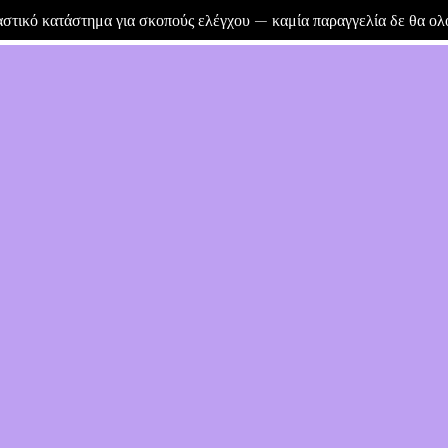
μαστικό κατάστημα για σκοπούς ελέγχου — καμία παραγγελία δε θα ο