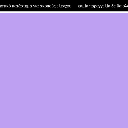
μαστικό κατάστημα για σκοπούς ελέγχου — καμία παραγγελία δε θα ο