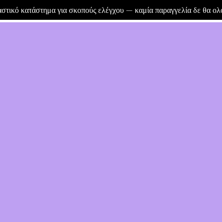
μαστικό κατάστημα για σκοπούς ελέγχου — καμία παραγγελία δε θα ο