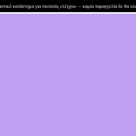
μαστικό κατάστημα για σκοπούς ελέγχου — καμία παραγγελία δε θα ο