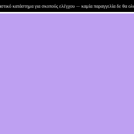
μαστικό κατάστημα για σκοπούς ελέγχου — καμία παραγγελία δε θα ο