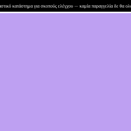
μαστικό κατάστημα για σκοπούς ελέγχου — καμία παραγγελία δε θα ο