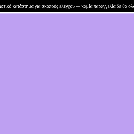
μαστικό κατάστημα για σκοπούς ελέγχου — καμία παραγγελία δε θα ο