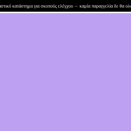
μαστικό κατάστημα για σκοπούς ελέγχου — καμία παραγγελία δε θα ο