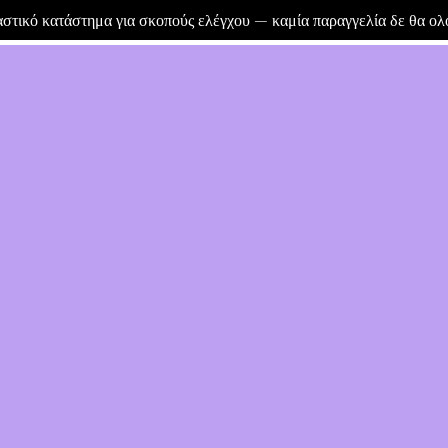
μαστικό κατάστημα για σκοπούς ελέγχου — καμία παραγγελία δε θα ο