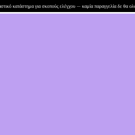
μαστικό κατάστημα για σκοπούς ελέγχου — καμία παραγγελία δε θα ο