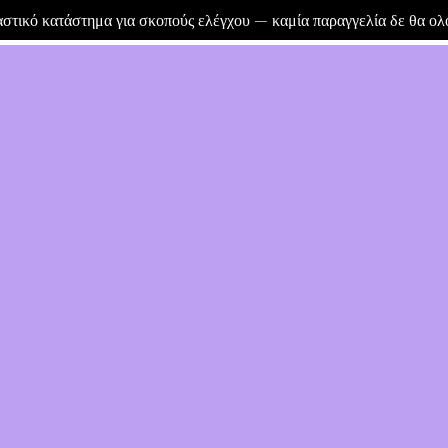
μαστικό κατάστημα για σκοπούς ελέγχου — καμία παραγγελία δε θα ο