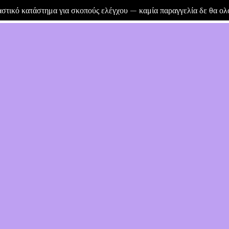
μαστικό κατάστημα για σκοπούς ελέγχου — καμία παραγγελία δε θα ο