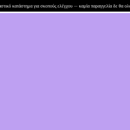
μαστικό κατάστημα για σκοπούς ελέγχου — καμία παραγγελία δε θα ο