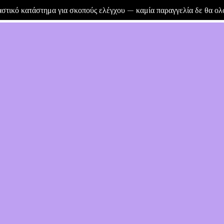
μαστικό κατάστημα για σκοπούς ελέγχου — καμία παραγγελία δε θα ο